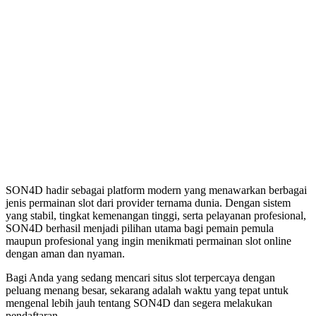
SON4D hadir sebagai platform modern yang menawarkan berbagai
jenis permainan slot dari provider ternama dunia. Dengan sistem
yang stabil, tingkat kemenangan tinggi, serta pelayanan profesional,
SON4D berhasil menjadi pilihan utama bagi pemain pemula
maupun profesional yang ingin menikmati permainan slot online
dengan aman dan nyaman.
Bagi Anda yang sedang mencari situs slot terpercaya dengan
peluang menang besar, sekarang adalah waktu yang tepat untuk
mengenal lebih jauh tentang SON4D dan segera melakukan
pendaftaran.