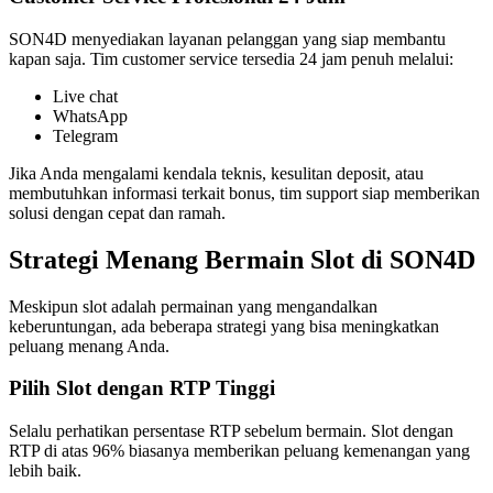
SON4D menyediakan layanan pelanggan yang siap membantu
kapan saja. Tim customer service tersedia 24 jam penuh melalui:
Live chat
WhatsApp
Telegram
Jika Anda mengalami kendala teknis, kesulitan deposit, atau
membutuhkan informasi terkait bonus, tim support siap memberikan
solusi dengan cepat dan ramah.
Strategi Menang Bermain Slot di SON4D
Meskipun slot adalah permainan yang mengandalkan
keberuntungan, ada beberapa strategi yang bisa meningkatkan
peluang menang Anda.
Pilih Slot dengan RTP Tinggi
Selalu perhatikan persentase RTP sebelum bermain. Slot dengan
RTP di atas 96% biasanya memberikan peluang kemenangan yang
lebih baik.