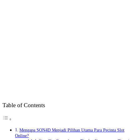
Table of Contents
Mengapa SON4D Menjadi Pilihan Utama Para Pecinta Slot
Online?