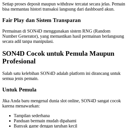
Setiap proses deposit maupun withdraw tercatat secara jelas. Pemain
bisa memantau histori transaksi langsung dari dashboard akun.
Fair Play dan Sistem Transparan
Permainan di SON4D menggunakan sistem RNG (Random
Number Generator), yang memastikan hasil permainan berlangsung
secara adil tanpa manipulasi.
SON4D Cocok untuk Pemula Maupun
Profesional
Salah satu kelebihan SON4D adalah platform ini dirancang untuk
semua jenis pemain.
Untuk Pemula
Jika Anda baru mengenal dunia slot online, SON4D sangat cocok
karena menawarkan:
Tampilan sederhana
Panduan bermain mudah dipahami
Banyak game dengan taruhan kecil