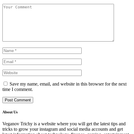
Save my name, email, and website in this browser for the next
time I comment.
About Us
Veganov Trichy is a website where you will get the latest tips and
tricks to grow your instagram and social media accounts and get