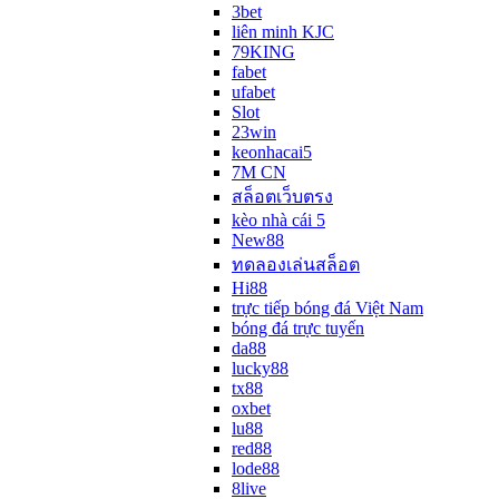
3bet
liên minh KJC
79KING
fabet
ufabet
Slot
23win
keonhacai5
7M CN
สล็อตเว็บตรง
kèo nhà cái 5
New88
ทดลองเล่นสล็อต
Hi88
trực tiếp bóng đá Việt Nam
bóng đá trực tuyến
da88
lucky88
tx88
oxbet
lu88
red88
lode88
8live