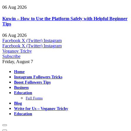
06 Aug 2026
Kuwin – How to Use the Platform Safely with Helpful Beginner
Tips
06 Aug 2026
Facebook
X (Twitter)
Instagram
Facebook
X (Twitter)
Instagram
Veganov Trichy
Subscribe
Friday, August 7
Home
Instagram Followers Tricks
Boost Followers Tips
Business
Education
Full Forms
Blog
Write for Us – Veganov Trichy
Education