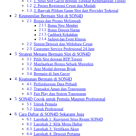
1. Situs Slot Gacor dengan Tingkat Kemenangan Tinggi
2. Proses Registrasi Cepat dan Mudah
3. Banyak Pilihan Game Slot dari Provider Terkenal
Keunggulan Bermain Slot di SON4D
Bonus dan Promo Melimpah
Bonus New Member
Bonus Deposit Harian
Cashback Kekalahan
Jackpot dan Event Khusus
Sistem Deposit dan Withdraw Cepat
Customer Service Profesional 24 Jam
Strategi Menang Bermain Slot di SON4D
Pilih Slot dengan RTP Tinggi
Manfaatkan Bonus Sebaik Mungkin
Atur Modal dengan Bijak
Bermain di Jam Gacor
Keamanan Bermain di SON4D
Perlindungan Data Pribadi
Transaksi Aman dan Transparan
Fair Play dan Sistem Transparan
SON4D Cocok untuk Pemula Maupun Profesional
Untuk Pemula
Untuk Profesional
Cara Daftar di SON4D Sekarang Juga
Langkah 1: Kunjungi Situs Resmi SON4D
Langkah 2: Klik Menu Daftar
Langkah 3: Verifikasi Akun
Langkah 4: Deposit Pertama