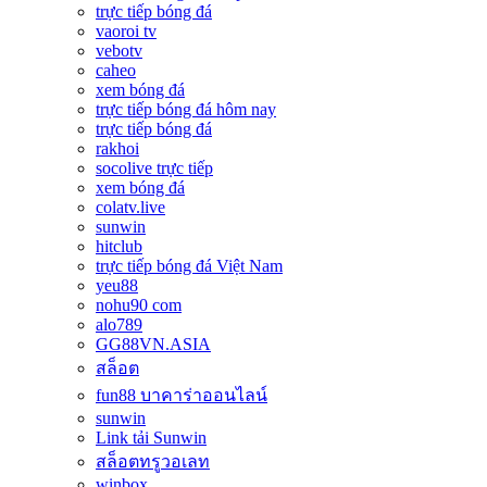
trực tiếp bóng đá
vaoroi tv
vebotv
caheo
xem bóng đá
trực tiếp bóng đá hôm nay
trực tiếp bóng đá
rakhoi
socolive trực tiếp
xem bóng đá
colatv.live
sunwin
hitclub
trực tiếp bóng đá Việt Nam
yeu88
nohu90 com
alo789
GG88VN.ASIA
สล็อต
fun88 บาคาร่าออนไลน์
sunwin
Link tải Sunwin
สล็อตทรูวอเลท
winbox