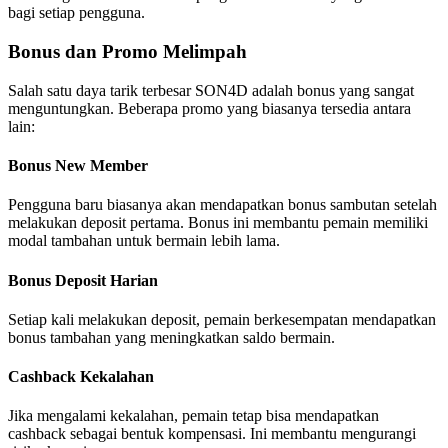
bagi setiap pengguna.
Bonus dan Promo Melimpah
Salah satu daya tarik terbesar SON4D adalah bonus yang sangat
menguntungkan. Beberapa promo yang biasanya tersedia antara
lain:
Bonus New Member
Pengguna baru biasanya akan mendapatkan bonus sambutan setelah
melakukan deposit pertama. Bonus ini membantu pemain memiliki
modal tambahan untuk bermain lebih lama.
Bonus Deposit Harian
Setiap kali melakukan deposit, pemain berkesempatan mendapatkan
bonus tambahan yang meningkatkan saldo bermain.
Cashback Kekalahan
Jika mengalami kekalahan, pemain tetap bisa mendapatkan
cashback sebagai bentuk kompensasi. Ini membantu mengurangi