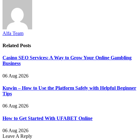
Alfa Team
Related
Posts
Casino SEO Services: A Way to Grow Your Online Gambling
Business
06 Aug 2026
Kuwin – How to Use the Platform Safely with Helpful Beginner
Tips
06 Aug 2026
How to Get Started With UFABET Online
06 Aug 2026
Leave A Reply