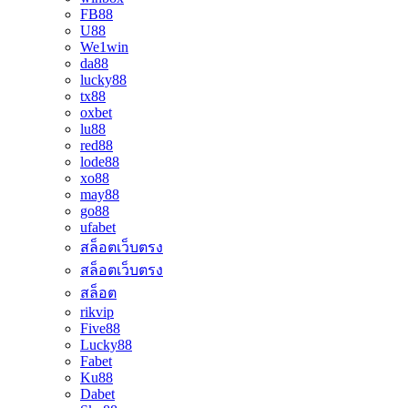
FB88
U88
We1win
da88
lucky88
tx88
oxbet
lu88
red88
lode88
xo88
may88
go88
ufabet
สล็อตเว็บตรง
สล็อตเว็บตรง
สล็อต
rikvip
Five88
Lucky88
Fabet
Ku88
Dabet